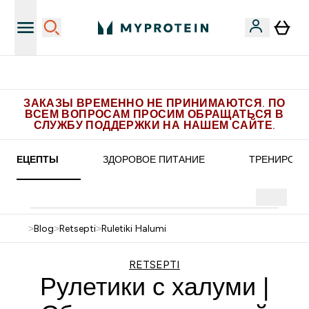
эксклюзивных предложений в Telegram
Полу
ЗАКАЗЫ ВРЕМЕННО НЕ ПРИНИМАЮТСЯ. ПО
ВСЕМ ВОПРОСАМ ПРОСИМ ОБРАЩАТЬСЯ В
СЛУЖБУ ПОДДЕРЖКИ НА НАШЕМ САЙТЕ.
РЕЦЕПТЫ
ЗДОРОВОЕ ПИТАНИЕ
ТРЕНИРОВК
>
Blog
>
Retsepti
>
Ruletiki Halumi
RETSEPTI
Рулетики с халуми |