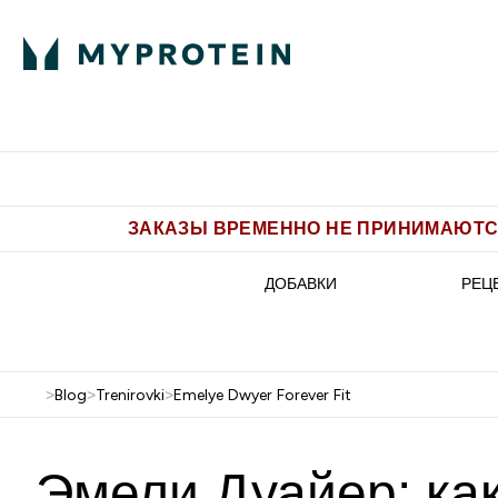
Питание
Одежда
Enter Пит
⌄
Бесплатная доставка от 5.500 
ЗАКАЗЫ ВРЕМЕННО НЕ ПРИНИМАЮТСЯ
ДОБАВКИ
РЕЦ
>
Blog
>
Trenirovki
>
Emelye Dwyer Forever Fit
Эмели Дуайер: ка