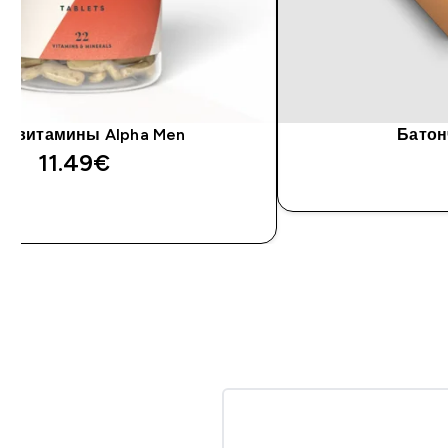
ливитамины Alpha Men
Батон
11.49€‎