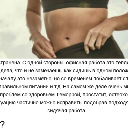
транена. С одной стороны, офисная работа это тепло
дела, что и не замечаешь, как сидишь в одном положе
началу это незаметно, но со временем побаливает с
равильном питании и т.д. На самом же деле очень м
 проблем со здоровьем. Геморрой, простатит, остеох
туацию частично можно исправить, подобрав подхо
ь?