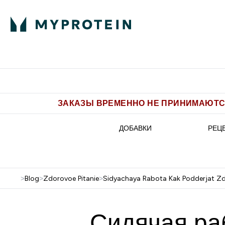
Питание
Одежда
Enter Пит
⌄
Бесплатная доставка от 5.500 
ЗАКАЗЫ ВРЕМЕННО НЕ ПРИНИМАЮТСЯ
ДОБАВКИ
РЕЦ
>
Blog
>
Zdorovoe Pitanie
>
Sidyachaya Rabota Kak Podderjat Z
Сидячая ра