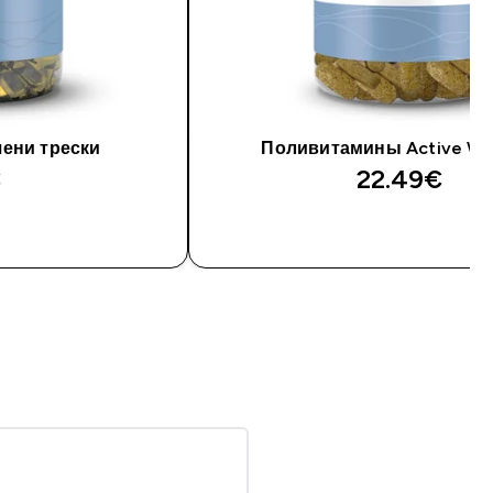
чени трески
Поливитамины Active 
‎
22.49€‎