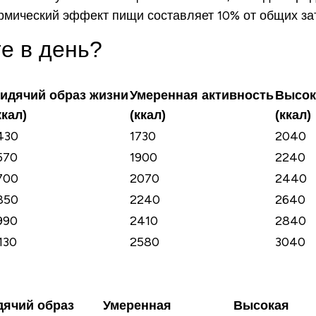
ермический эффект пищи составляет 10% от общих зат
е в день?
идячий образ жизни
Умеренная активность
Высок
ккал)
(ккал)
(ккал)
430
1730
2040
570
1900
2240
700
2070
2440
850
2240
2640
990
2410
2840
130
2580
3040
дячий образ
Умеренная
Высокая