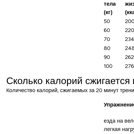
тела
жи
(кг)
(кк
50
20
60
22
70
23
80
24
90
26
100
27
Сколько калорий сжигается
Количество калорий, сжигаемых за 20 минут трени
Упражнени
езда на вел
легкая наг