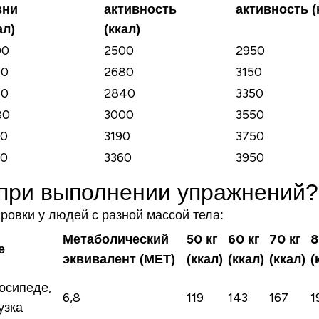
зни
активность
активность (
ал)
(ккал)
00
2500
2950
00
2680
3150
40
2840
3350
80
3000
3550
20
3190
3750
60
3360
3950
 при выполнении упражнений?
ровки у людей с разной массой тела:
Метаболический
50 кг
60 кг
70 кг
8
е
эквивалент (МЕТ)
(ккал)
(ккал)
(ккал)
(
осипеде,
6,8
119
143
167
1
рузка