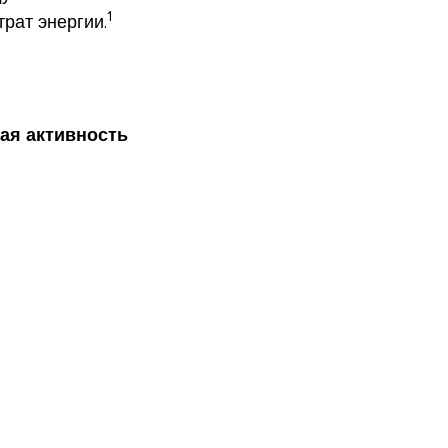
1
рат энергии.
ая активность