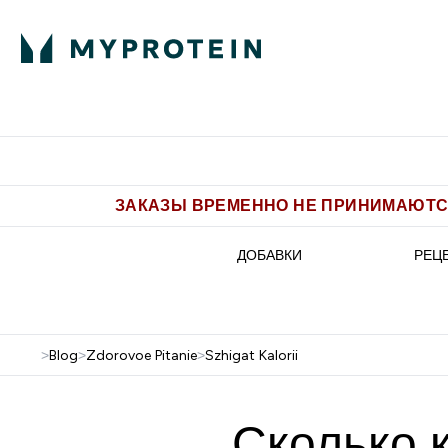
Питание
Одежда
Enter Пит
⌄
Бесплатная доставка от 5.500 
ЗАКАЗЫ ВРЕМЕННО НЕ ПРИНИМАЮТСЯ
ДОБАВКИ
РЕЦ
>
Blog
>
Zdorovoe Pitanie
>
Szhigat Kalorii
Сколько 