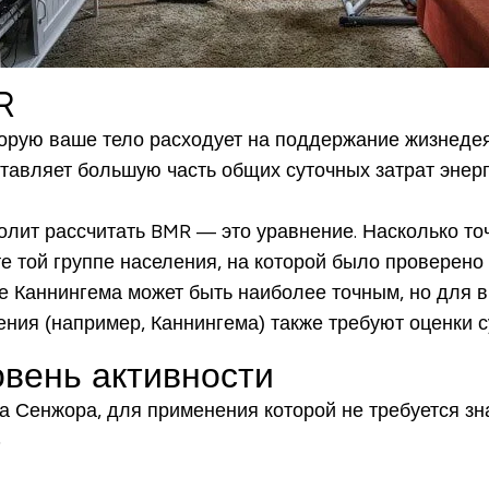
R
оторую ваше тело расходует на поддержание жизнеде
авляет большую часть общих суточных затрат энерг
олит рассчитать BMR — это уравнение. Насколько то
ете той группе населения, на которой было проверен
 Каннингема может быть наиболее точным, но для 
ния (например, Каннингема) также требуют оценки с
овень активности
Сенжора, для применения которой не требуется зна
5