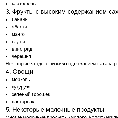
картофель
3. Фрукты с высоким содержанием са
бананы
яблоки
манго
груши
виноград
черешня
Некоторые ягоды с низким содержанием сахара р
4. Овощи
морковь
кукуруза
зеленый горошек
пастернак
5. Некоторые молочные продукты
Многие молочные продукты (молоко, йогурт) исклю