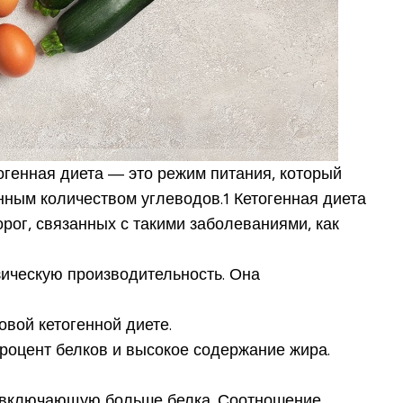
тогенная диета — это режим питания, который
ным количеством углеводов.1 Кетогенная диета
рог, связанных с такими заболеваниями, как
зическую производительность. Она
вой кетогенной диете.
процент белков и высокое содержание жира.
у, включающую больше белка. Соотношение