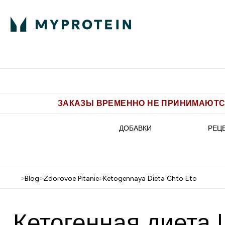
Питание
Одежда
Enter Пит
⌄
Бесплатная доставка от 5.500 
ЗАКАЗЫ ВРЕМЕННО НЕ ПРИНИМАЮТСЯ
ДОБАВКИ
РЕЦ
>
Blog
>
Zdorovoe Pitanie
>
Ketogennaya Dieta Chto Eto
Кетогенная диета 