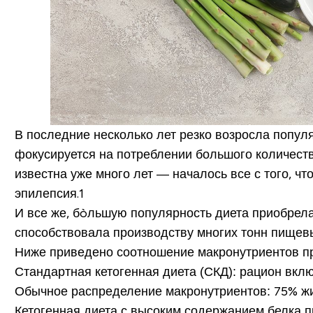
В последние несколько лет резко возросла популя
фокусируется на потреблении большого количест
известна уже много лет — началось все с того, ч
эпилепсия.1
И все же, бòльшую популярность диета приобрел
способствовала производству многих тонн пищевы
Ниже приведено соотношение макронутриентов при
Стандартная кетогенная диета (СКД): рацион вкл
Обычное распределение макронутриентов: 75% жи
Кетогенная диета с высоким содержанием белка 