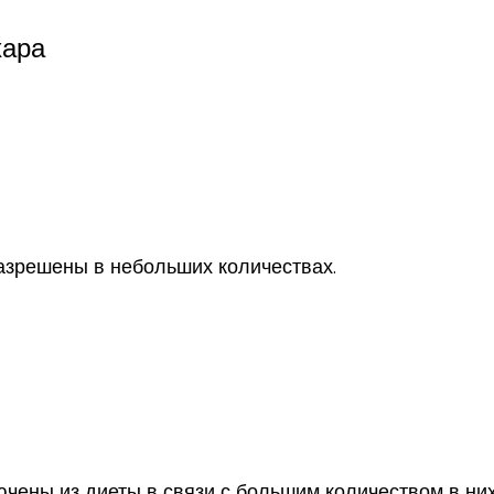
хара
азрешены в небольших количествах.
чены из диеты в связи с большим количеством в них