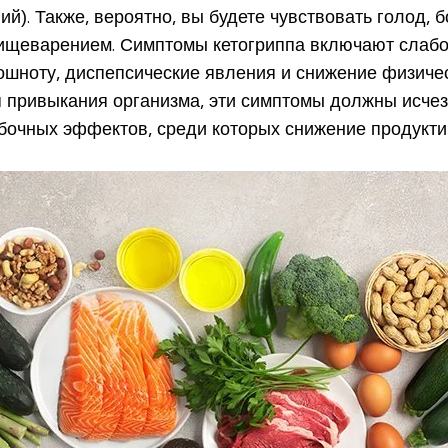
. Также, вероятно, вы будете чувствовать голод, б
пищеварением. Симптомы кетогриппа включают слабос
тошноту, диспепсические явления
и снижение физичес
 привыкания организма, эти симптомы должны исчез
бочных эффектов, среди которых снижение продуктив