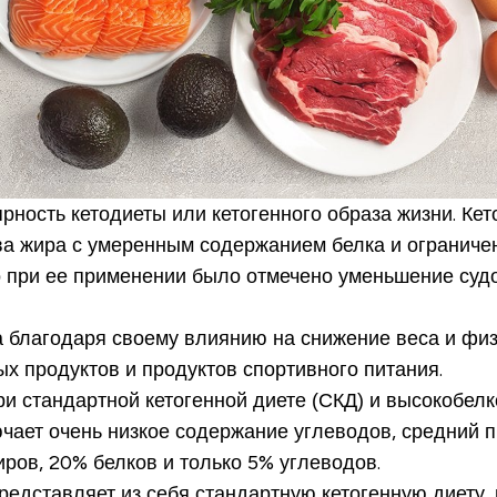
рность кетодиеты или кетогенного образа жизни. Ке
ва жира с умеренным содержанием белка и ограничен
то при ее применении было отмечено уменьшение судо
а благодаря своему влиянию на снижение веса и фи
х продуктов и продуктов спортивного питания.
 стандартной кетогенной диете (СКД) и высокобелко
ючает очень низкое содержание углеводов, средний 
ров, 20% белков и только 5% углеводов.
представляет из себя стандартную кетогенную диет