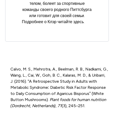
телом, болеет за спортивные
команды своего родного Питтсбурга
или готовит для своей семьи.
Подробнее о Клэр читайте
здесь
.
Calvo, M. S., Mehrotra, A., Beelman, R. B., Nadkarni, G.,
Wang, L., Cai, W., Goh, B. C.,
Kalaras
, M. D., & Uribarri,
J. (2016).
“
A Retrospective Study in Adults with
Metabolic Syndrome: Diabetic Risk Factor Response
to Daily Consumption of Agaricus
B
isporus
”
(White
Button Mushrooms).
Plant foods for human nutrition
(Dordrecht, Netherlands)
,
71
(3), 245–251.