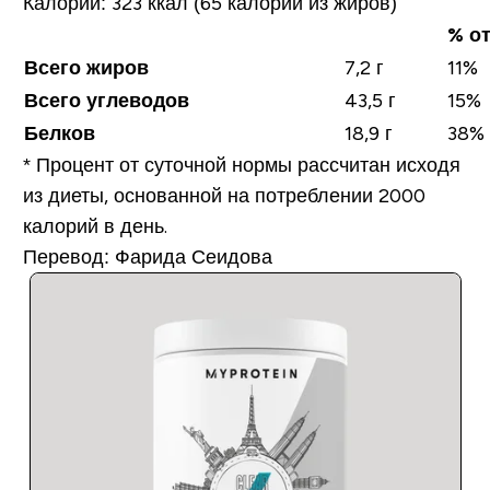
Калорий:
323 ккал (65 калорий из жиров)
% о
Всего жиров
7,2 г
11%
Всего углеводов
43,5 г
15%
Белков
18,9 г
38%
*
Процент от суточной нормы рассчитан исходя
из диеты, основанной на потреблении 2000
калорий в день.
Перевод: Фарида Сеидова