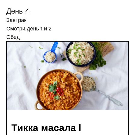
День 4
Завтрак
Смотри день 1 и 2
Обед
Тикка масала I