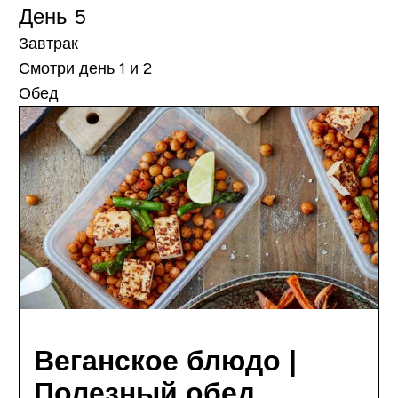
День 5
Завтрак
Смотри день 1 и 2
Обед
Веганское блюдо |
Полезный обед